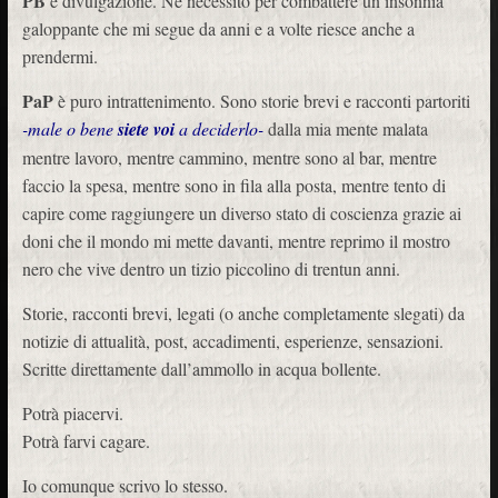
PB
è divulgazione. Ne necessito per combattere un’insonnia
galoppante che mi segue da anni e a volte riesce anche a
prendermi.
PaP
è puro intrattenimento. Sono storie brevi e racconti partoriti
-male o bene
siete voi
a deciderlo-
dalla mia mente malata
mentre lavoro, mentre cammino, mentre sono al bar, mentre
faccio la spesa, mentre sono in fila alla posta, mentre tento di
capire come raggiungere un diverso stato di coscienza grazie ai
doni che il mondo mi mette davanti, mentre reprimo il mostro
nero che vive dentro un tizio piccolino di trentun anni.
Storie, racconti brevi, legati (o anche completamente slegati) da
notizie di attualità, post, accadimenti, esperienze, sensazioni.
Scritte direttamente dall’ammollo in acqua bollente.
Potrà piacervi.
Potrà farvi cagare.
Io comunque scrivo lo stesso.