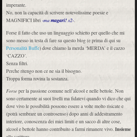
imperante.
No, non la capacità di scrivere notevolissime poesie e
MAGNIFICI libri
-ma
magari!
x2-
.
Forse il fatto che uso un linguaggio schietto per quello che mi
sono messo in testa di fare su questo blog (e prima di qui su
Personalità Buffe
) dove chiamo la merda ‘MERDA’ e il cazzo
‘CAZZO’.
Senza filtri.
Perche ritengo non ce ne sia il bisogno.
Troppa forma rovina la sostanza.
Forse
per la passione comune nell’alcool e nelle bettole. Non
sono certamente ai suoi livelli ma fidatevi quando vi dico che qui
dove vivo le possibilità possono essere a volte molto risicate e
(potrà sembrare un controsenso) dopo anni di addestramento
interiore, conoscenza dei miei limiti e un sacco di altre cose,
Insieme
alcool e bettole hanno contribuito a farmi rimanere vivo.
alla scrittura.