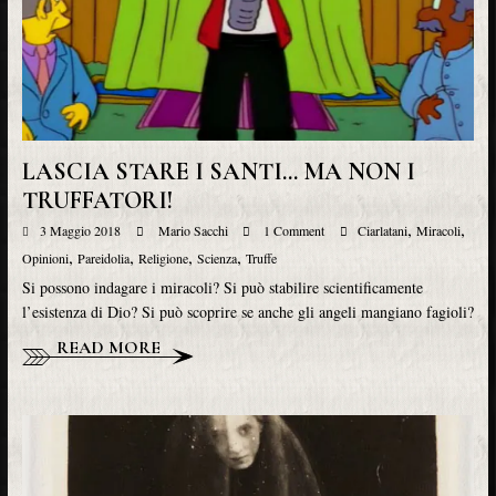
LASCIA STARE I SANTI… MA NON I
TRUFFATORI!
,
,
3 Maggio 2018
Mario Sacchi
1 Comment
Ciarlatani
Miracoli
,
,
,
,
Opinioni
Pareidolia
Religione
Scienza
Truffe
Si possono indagare i miracoli? Si può stabilire scientificamente
l’esistenza di Dio? Si può scoprire se anche gli angeli mangiano fagioli?
READ MORE