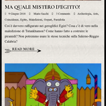
MA QUALE MISTERO D’EGITTO!
,
,
9 Giugno 2018
Mario Sacchi
3 Comments
Archeologia
Arte
,
,
,
,
Coincidenze
Egitto
Maledizioni
Oopart
Pareidolia
Cos’è davvero raffigurato nei geroglifici Egizi? Cosa c’è di vero nella
maledizione di Tutankhamon? Come hanno fatto a costruire le
piramidi? Non potremmo usare le stesse tecniche sulla Salerno-Reggio
Calabria?
READ MORE