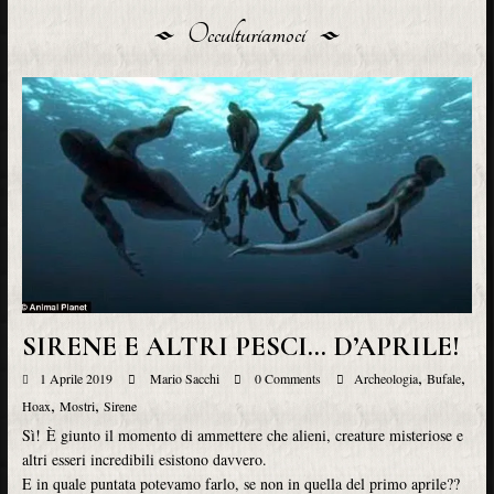
Occulturiamoci
SIRENE E ALTRI PESCI… D’APRILE!
,
,
1 Aprile 2019
Mario Sacchi
0 Comments
Archeologia
Bufale
,
,
Hoax
Mostri
Sirene
Sì! È giunto il momento di ammettere che alieni, creature misteriose e
altri esseri incredibili esistono davvero.
E in quale puntata potevamo farlo, se non in quella del primo aprile??