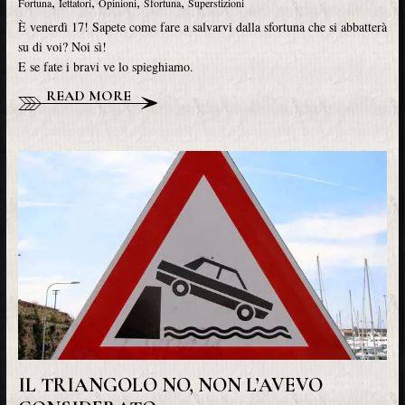
,
,
,
,
Fortuna
Iettatori
Opinioni
Sfortuna
Superstizioni
È venerdì 17! Sapete come fare a salvarvi dalla sfortuna che si abbatterà
su di voi? Noi sì!
E se fate i bravi ve lo spieghiamo.
READ MORE
IL TRIANGOLO NO, NON L’AVEVO