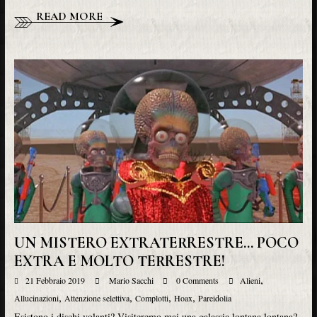
READ MORE
UN MISTERO EXTRATERRESTRE… POCO
EXTRA E MOLTO TERRESTRE!
,
21 Febbraio 2019
Mario Sacchi
0 Comments
Alieni
,
,
,
,
Allucinazioni
Attenzione selettiva
Complotti
Hoax
Pareidolia
Esistono i dischi volanti? Visiteremo mai una galassia lontana lontana?