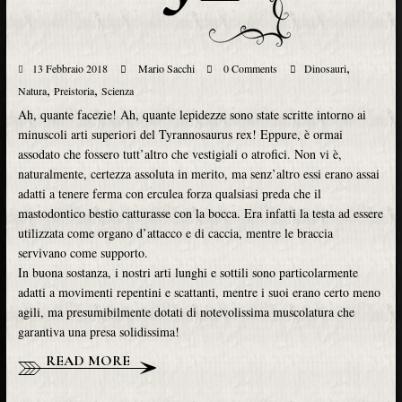
,
13 Febbraio 2018
Mario Sacchi
0 Comments
Dinosauri
,
,
Natura
Preistoria
Scienza
Ah, quante facezie! Ah, quante lepidezze sono state scritte intorno ai
minuscoli arti superiori del Tyrannosaurus rex! Eppure, è ormai
assodato che fossero tutt’altro che vestigiali o atrofici. Non vi è,
naturalmente, certezza assoluta in merito, ma senz’altro essi erano assai
adatti a tenere ferma con erculea forza qualsiasi preda che il
mastodontico bestio catturasse con la bocca. Era infatti la testa ad essere
utilizzata come organo d’attacco e di caccia, mentre le braccia
servivano come supporto.
In buona sostanza, i nostri arti lunghi e sottili sono particolarmente
adatti a movimenti repentini e scattanti, mentre i suoi erano certo meno
agili, ma presumibilmente dotati di notevolissima muscolatura che
garantiva una presa solidissima!
READ MORE