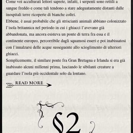
Come voi acculturati lettori saprete, infatti, i serpenti sono rettili a
sangue freddo e come tali tendono a stare adeguatamente distanti dalle
inospitali terre ricoperte di bianche coltri.
Ebbene, è assai probabile che gli striscianti animali abbiano colonizzato
l’isola britannica nel periodo in cui i ghiacci l’avevano già
abbandonata, ma ancora esisteva un ponte di terra fra essa e il
continente europeo, percorribile dagli squamosi esseri e poi inabissatosi
con l’innalzarsi delle acque susseguente allo scioglimento di ulteriori
ghiacci.
Semplicemente, il similare ponte fra Gran Bretagna e Irlanda si era già
inabissato alcuni millenni prima, lasciando le sibilanti creature a
guardare l’isola più occidentale solo da lontano.
READ MORE
§2