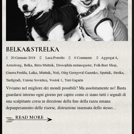
BELKA&STRELKA
,
20 Gennaio 2018
Luca Porrello
0 Comments
Aggregat 4
,
,
,
,
,
Armstrong
Belka
Birra Muttnik
Drosophila melanogaster
Folk-Beer Shop
,
,
,
,
,
,
,
Guerra Fredda
Laika
Muttnik
Neil
Oleg Georgovič Gazenko
Sputnik
Strelka
,
,
,
Tardigradi
Unione Sovietica
Vostok 1
Yuri Gagarin
Viviamo nel migliore dei mondi possibili? Ma assolutamente no! Basta
guardarsi intorno ogni giorno per capire come ci siano tutti i segnali di
una scalpitante corsa in direzione della fine della razza umana:
depauperamento delle risorse, distruzione insensata dello stesso…
READ MORE