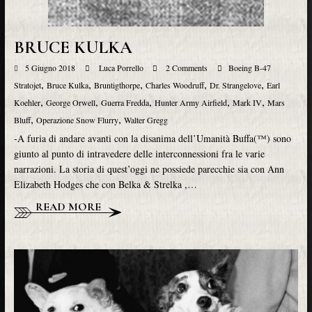
BRUCE KULKA
5 Giugno 2018
Luca Porrello
2 Comments
Boeing B-47
,
,
,
,
,
Stratojet
Bruce Kulka
Bruntigthorpe
Charles Woodruff
Dr. Strangelove
Earl
,
,
,
,
,
Koehler
George Orwell
Guerra Fredda
Hunter Army Airfield
Mark IV
Mars
,
,
Bluff
Operazione Snow Flurry
Walter Gregg
-A furia di andare avanti con la disanima dell’Umanità Buffa(™) sono
giunto al punto di intravedere delle interconnessioni fra le varie
narrazioni. La storia di quest’oggi ne possiede parecchie sia con Ann
Elizabeth Hodges che con Belka & Strelka ,…
READ MORE