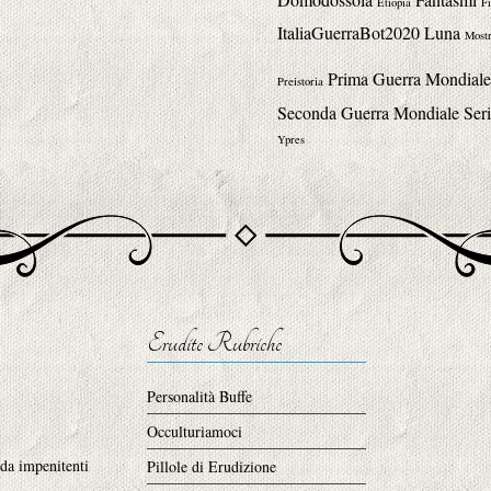
Etiopia
Fi
ItaliaGuerraBot2020
Luna
Mostr
Prima Guerra Mondiale
Preistoria
Seconda Guerra Mondiale
Seri
Ypres
Erudite Rubriche
Personalità Buffe
Occulturiamoci
 da impenitenti
Pillole di Erudizione