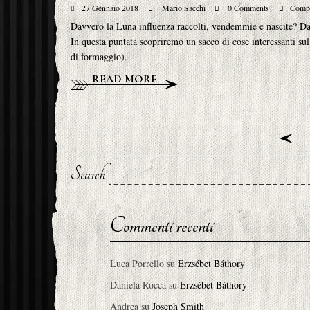
27 Gennaio 2018
Mario Sacchi
0 Comments
Compl
Davvero la Luna influenza raccolti, vendemmie e nascite? Da
In questa puntata scopriremo un sacco di cose interessanti sul 
di formaggio).
READ MORE
Search
Commenti recenti
Luca Porrello
su
Erzsébet Báthory
Daniela Rocca
su
Erzsébet Báthory
Andrea
su
Joseph Smith