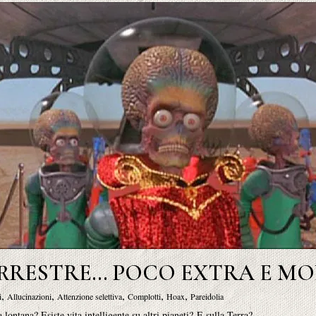
RRESTRE… POCO EXTRA E MO
,
,
,
,
,
i
Allucinazioni
Attenzione selettiva
Complotti
Hoax
Pareidolia
lontana? Esiste vita intelligente su altri pianeti? E sulla Terra?