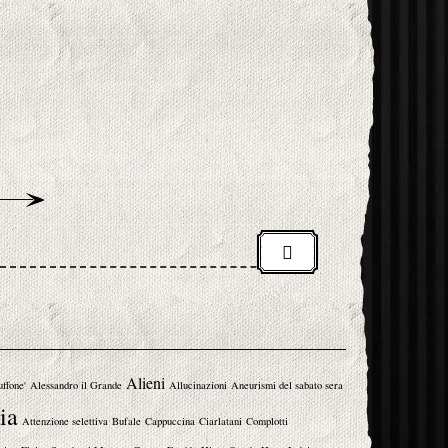
Alieni
uffone'
Alessandro il Grande
Allucinazioni
Aneurismi del sabato sera
ia
Attenzione selettiva
Bufale
Cappuccina
Ciarlatani
Complotti