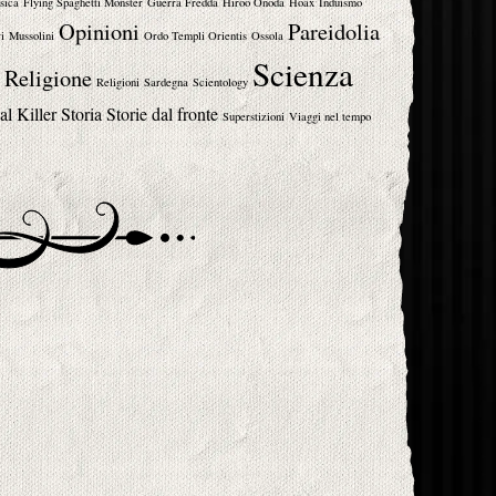
sica
Flying Spaghetti Monster
Guerra Fredda
Hiroo Onoda
Hoax
Induismo
Opinioni
Pareidolia
i
Mussolini
Ordo Templi Orientis
Ossola
Scienza
Religione
Religioni
Sardegna
Scientology
al Killer
Storia
Storie dal fronte
Superstizioni
Viaggi nel tempo