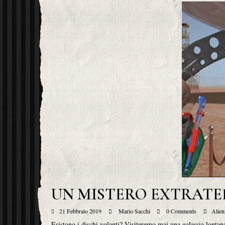
UN MISTERO EXTRATE
21 Febbraio 2019
Mario Sacchi
0 Comments
Alien
Esistono i dischi volanti? Visiteremo mai una galassia lontana 