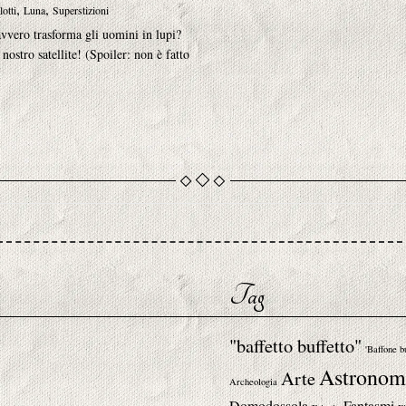
,
,
otti
Luna
Superstizioni
vvero trasforma gli uomini in lupi?
nostro satellite! (Spoiler: non è fatto
Tag
"baffetto buffetto"
'Baffone b
Astronom
Arte
Archeologia
Domodossola
Fantasmi