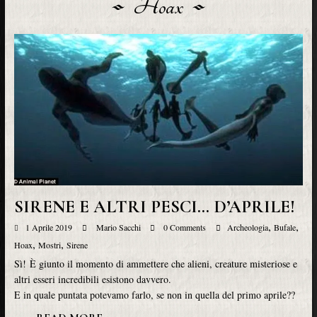
Hoax
SIRENE E ALTRI PESCI… D’APRILE!
,
,
1 Aprile 2019
Mario Sacchi
0 Comments
Archeologia
Bufale
,
,
Hoax
Mostri
Sirene
Sì! È giunto il momento di ammettere che alieni, creature misteriose e
altri esseri incredibili esistono davvero.
E in quale puntata potevamo farlo, se non in quella del primo aprile??