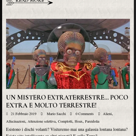
READ MORE
UN MISTERO EXTRATERRESTRE… POCO
EXTRA E MOLTO TERRESTRE!
,
21 Febbraio 2019
Mario Sacchi
0 Comments
Alieni
,
,
,
,
Allucinazioni
Attenzione selettiva
Complotti
Hoax
Pareidolia
Esistono i dischi volanti? Visiteremo mai una galassia lontana lontana?
Esiste vita intelligente su altri pianeti? E sulla Terra?