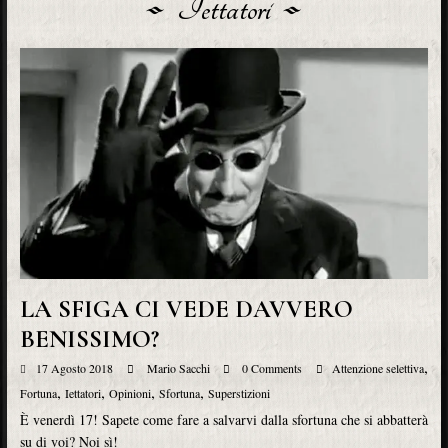
Iettatori
LA SFIGA CI VEDE DAVVERO
BENISSIMO?
,
17 Agosto 2018
Mario Sacchi
0 Comments
Attenzione selettiva
,
,
,
,
Fortuna
Iettatori
Opinioni
Sfortuna
Superstizioni
È venerdì 17! Sapete come fare a salvarvi dalla sfortuna che si abbatterà
su di voi? Noi sì!