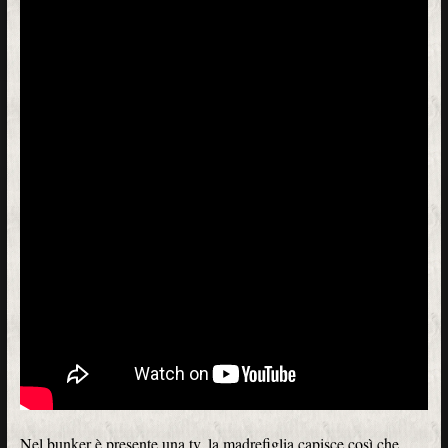
Nel bunker è presente una tv, la madrefiglia capisce così che