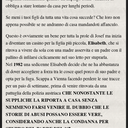
obbliga a stare lontano da casa per lunghi periodi.
Se meni i tuoi figli da tutta una vita cosa succede? Che loro non
appena possibile se ne andranno di casa mandandoti affanculo.
Questo è ovviamente un bene per tutta la prole di Josef ma inizia
Elisabeth
a diventare un casino per la figlia più piccola,
, che si
ritrova a vivere da sola con una madre asservita e un padre con il
pallino di infilarsi ciclicamente nel suo letto per stuprarla.
1982
Nel
una sedicenne Elisabeth decide che ne ha abbastanza
di dover accogliere a forza tra le cosce quel porco di suo padre e
opta per la fuga. Scappa a Vienna facendo perdere le sue tracce
per un paio di settimane, prima di venire ritrovata da una
CHE NONOSTANTE LE
pattuglia della polizia austriaca
SUPPLICHE LA RIPORTA A CASA SENZA
NEMMENO FARSI VENIRE IL DUBBIO CHE LE
STORIE DI ABUSI POSSANO ESSERE VERE,
CONSIDERANDO ANCHE LA CONDANNA PER