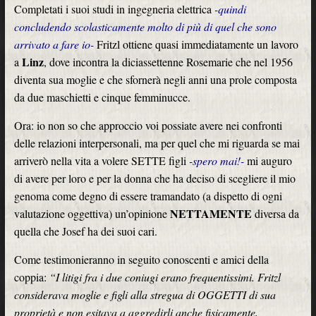
Completati i suoi studi in ingegneria elettrica
-quindi
concludendo scolasticamente molto di più di quel che sono
arrivato a fare io-
Fritzl ottiene quasi immediatamente un lavoro
Linz
a
, dove incontra la diciassettenne Rosemarie che nel 1956
diventa sua moglie e che sfornerà negli anni una prole composta
da due maschietti e cinque femminucce.
Ora: io non so che approccio voi possiate avere nei confronti
delle relazioni interpersonali, ma per quel che mi riguarda se mai
arriverò nella vita a volere SETTE figli
-spero mai!-
mi auguro
di avere per loro e per la donna che ha deciso di scegliere il mio
genoma come degno di essere tramandato (a dispetto di ogni
NETTAMENTE
valutazione oggettiva) un’opinione
diversa da
quella che Josef ha dei suoi cari.
Come testimonieranno in seguito conoscenti e amici della
coppia:
“I litigi fra i due coniugi erano frequentissimi. Fritzl
considerava moglie e figli alla stregua di OGGETTI di sua
proprietà e non esitava a aggredirli anche fisicamente,