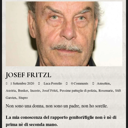
JOSEF FRITZL
,
1 Settembre 2020
Luca Porrello
0 Comments
Amsetten
,
,
,
,
,
,
Austria
Bunker
Incesto
Josef Fritzl
Pessime pattuglie di polizia
Rosemarie
Stift
,
Garsten
Stupro
Non sono una donna, non sono un padre, non ho sorelle.
La mia conoscenza del rapporto genitori/figlie non è nè di
prima nè di seconda mano.