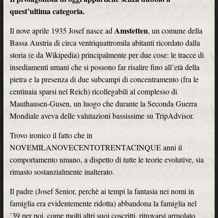
quest’ultima categoria.
Amstetten
Il nove aprile 1935 Josef nasce ad
, un comune della
Bassa Austria di circa ventriquattromila abitanti ricordato dalla
storia (e da Wikipedia) principalmente per due cose: le tracce di
insediamenti umani che si possono far risalire fino all’età della
pietra e la presenza di due subcampi di concentramento (fra le
centinaia sparsi nel Reich) ricollegabili al complesso di
Mauthausen-Gusen, un luogo che durante la Seconda Guerra
Mondiale aveva delle valutazioni bassissime su TripAdvisor.
Trovo ironico il fatto che in
NOVEMILANOVECENTOTRENTACINQUE anni il
comportamento umano, a dispetto di tutte le teorie evolutive, sia
rimasto sostanzialmente inalterato.
Il padre (Josef Senior, perchè ai tempi la fantasia nei nomi in
famiglia era evidentemente ridotta) abbandona la famiglia nel
’39 per poi, come molti altri suoi coscritti, ritrovarsi arruolato