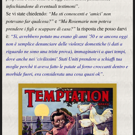
infischiandone di eventuali testimoni”
.
Se vi state chiedendo:
“Ma sti conoscenti e ‘amici’ non
potevano far qualcosa?”
e
“Ma Rosemarie non poteva
prendere i figli e scappare di casa?”
la risposta che posso darvi
è:
“Sì, avrebbero potuto ma erano gli anni ’50 e se ancora oggi
non è semplice denunciare delle violenze domestiche (i dati a
riguardo ne sono una triste prova), immaginatevi a quei tempi,
dove anche nei ‘civilissimi’ Stati Uniti prendere a schiaffi tua
moglie perchè ti aveva fatto le patate al forno croccanti dentro e
morbide fuori, era considerata una cosa quasi ok”
.