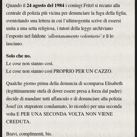
24 agosto del 1984
Quando il
i coniugi Fritzl si recano alla
centrale di polizia più vicina per denunciare la fuga della figlia,
sventolando una lettera in cui l’ultimogenita scrive di essersi
unita a una setta religiosa, i tutori della legge archiviano
l’esposto nel faldone
‘allontanamento volontario’
e lì lo
lasciano.
Solo che no.
Le cose non stanno così.
Le cose non stanno così PROPRIO PER UN CAZZO.
Qualche giorno prima della denuncia di scomparsa Elisabeth
(legittimamente stufa di dover essere presa a forza dal padre)
decide di mandare tutti affanculo e di denunciare alla polizia
Josef (ex stupratore condannato, lo ricordo) per una seconda
volta E PER UNA SECONDA VOLTA NON VIENE
CREDUTA.
Bravi, complimenti, bis.