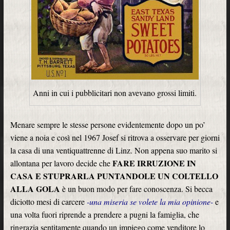
Anni in cui i pubblicitari non avevano grossi limiti.
Menare sempre le stesse persone evidentemente dopo un po’
viene a noia e così nel 1967 Josef si ritrova a osservare per giorni
la casa di una ventiquattrenne di Linz. Non appena suo marito si
FARE IRRUZIONE IN
allontana per lavoro decide che
CASA E STUPRARLA PUNTANDOLE UN COLTELLO
ALLA GOLA
è un buon modo per fare conoscenza. Si becca
diciotto mesi di carcere
-una miseria se volete la mia opinione-
e
una volta fuori riprende a prendere a pugni la famiglia, che
ringrazia sentitamente quando un impiego come venditore lo