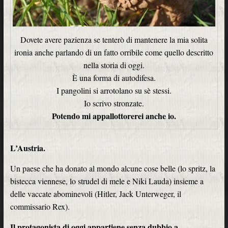
Dovete avere pazienza se tenterò di mantenere la mia solita
ironia anche parlando di un fatto orribile come quello descritto
nella storia di oggi.
È una forma di autodifesa.
I pangolini si arrotolano su sè stessi.
Io scrivo stronzate.
Potendo mi appallottorerei anche io.
L’Austria.
Un paese che ha donato al mondo alcune cose belle (lo spritz, la
bistecca viennese, lo strudel di mele e Niki Lauda) insieme a
delle vaccate abominevoli (Hitler, Jack Unterweger, il
commissario Rex).
Il protagonista di oggi appartiene senza dubbio a