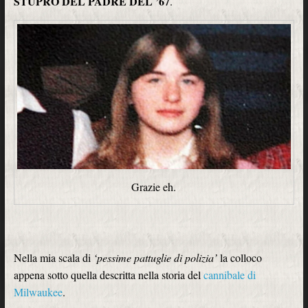
STUPRO DEL PADRE DEL ’67
.
Grazie eh.
Nella mia scala di
‘pessime pattuglie di polizia’
la colloco
appena sotto quella descritta nella storia del
cannibale di
Milwaukee
.