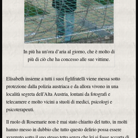
In più ha un’ora d’aria al giorno, che è molto di
più di ciò che ha concesso alle sue vittime.
Elisabeth insieme a tutti i suoi figlifratelli viene messa sotto
protezione dalla polizia austriaca e da allora vivono in una
località segreta dell’Alta Austria, lontani da fotografi e
telecamere e molto vicini a stuoli di medici, psicologi e
psicoterapeuti.
Il ruolo di Rosemarie non è mai stato chiarito del tutto, in molti
hanno messo in dubbio che tutto questo delirio possa essere
avvenuto sotto il suo stesso tetto senza che lei si fosse accorta di