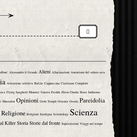
Alieni
uffone'
Alessandro il Grande
Allucinazioni
Aneurismi del sabato sera
ia
Attenzione selettiva
Bufale
Cappuccina
Ciarlatani
Complotti
sica
Flying Spaghetti Monster
Guerra Fredda
Hiroo Onoda
Hoax
Induismo
Opinioni
Pareidolia
i
Mussolini
Ordo Templi Orientis
Ossola
Scienza
Religione
Religioni
Sardegna
Scientology
al Killer
Storia
Storie dal fronte
Superstizioni
Viaggi nel tempo