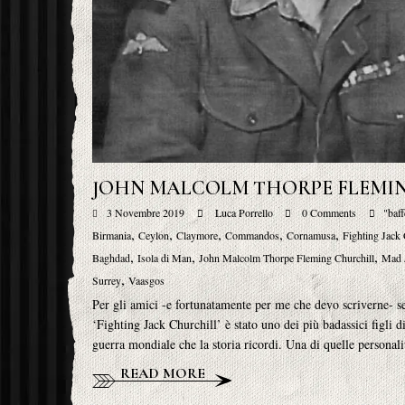
JOHN MALCOLM THORPE FLEMI
3 Novembre 2019
Luca Porrello
0 Comments
"baff
,
,
,
,
,
Birmania
Ceylon
Claymore
Commandos
Cornamusa
Fighting Jack 
,
,
,
Baghdad
Isola di Man
John Malcolm Thorpe Fleming Churchill
Mad 
,
Surrey
Vaasgos
Per gli amici -e fortunatamente per me che devo scriverne- 
‘Fighting Jack Churchill’ è stato uno dei più badassici figli 
guerra mondiale che la storia ricordi. Una di quelle persona
READ MORE