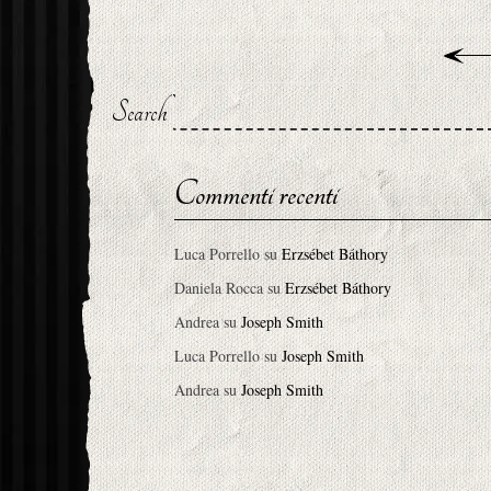
Search
Commenti recenti
Luca Porrello
su
Erzsébet Báthory
Daniela Rocca
su
Erzsébet Báthory
Andrea
su
Joseph Smith
Luca Porrello
su
Joseph Smith
Andrea
su
Joseph Smith