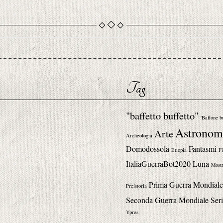
Tag
"baffetto buffetto"
'Baffone b
Astronom
Arte
Archeologia
Domodossola
Fantasmi
Etiopia
Fi
ItaliaGuerraBot2020
Luna
Mostr
Prima Guerra Mondiale
Preistoria
Seconda Guerra Mondiale
Seri
Ypres