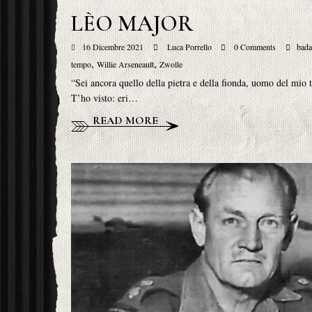
LÈO MAJOR
16 Dicembre 2021
Luca Porrello
0 Comments
bada
,
,
tempo
Willie Arseneault
Zwolle
“Sei ancora quello della pietra e della fionda, uomo del mio te
T’ho visto: eri…
READ MORE