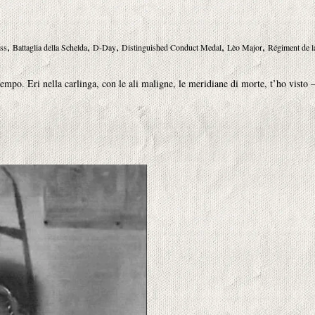
,
,
,
,
,
ss
Battaglia della Schelda
D-Day
Distinguished Conduct Medal
Lèo Major
Régiment de l
mpo. Eri nella carlinga, con le ali maligne, le meridiane di morte, t’ho visto – d