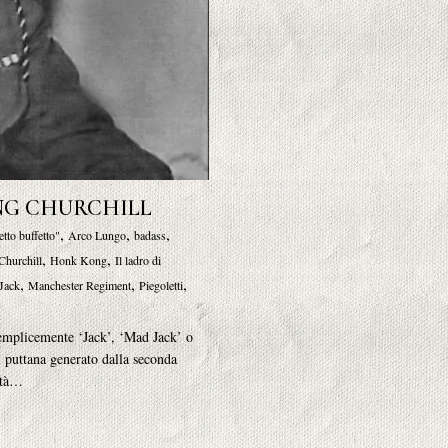
NG CHURCHILL
,
,
,
etto buffetto"
Arco Lungo
badass
,
,
Churchill
Honk Kong
Il ladro di
,
,
,
Jack
Manchester Regiment
Piegoletti
semplicemente ‘Jack’, ‘Mad Jack’ o
di puttana generato dalla seconda
lità…