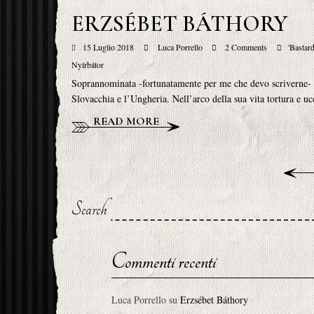
ERZSÉBET BÁTHORY
15 Luglio 2018
Luca Porrello
2 Comments
'Bastar
Nyírbátor
Soprannominata -fortunatamente per me che devo scriverne- Eli
Slovacchia e l’Ungheria. Nell’arco della sua vita tortura e 
READ MORE
Search
Commenti recenti
Luca Porrello
su
Erzsébet Báthory