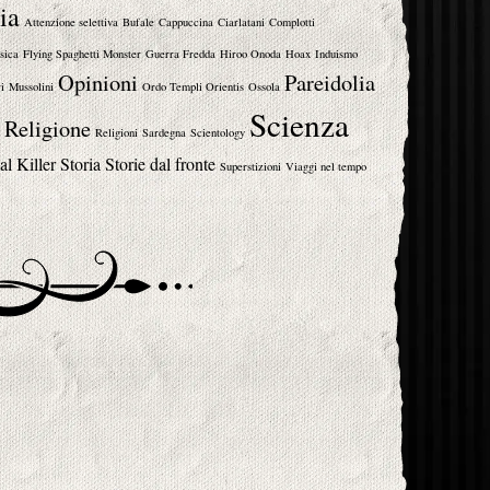
ia
Attenzione selettiva
Bufale
Cappuccina
Ciarlatani
Complotti
sica
Flying Spaghetti Monster
Guerra Fredda
Hiroo Onoda
Hoax
Induismo
Opinioni
Pareidolia
i
Mussolini
Ordo Templi Orientis
Ossola
Scienza
Religione
Religioni
Sardegna
Scientology
al Killer
Storia
Storie dal fronte
Superstizioni
Viaggi nel tempo