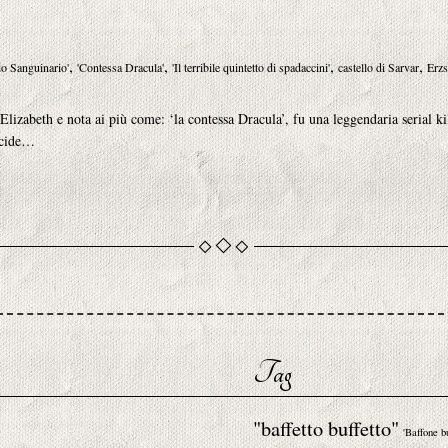
,
,
,
,
do Sanguinario'
'Contessa Dracula'
'Il terribile quintetto di spadaccini'
castello di Sarvar
Erzs
zabeth e nota ai più come: ‘la contessa Dracula’, fu una leggendaria serial kil
uccide…
Tag
"baffetto buffetto"
'Baffone b