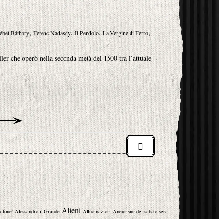
,
,
,
,
ébet Báthory
Ferenc Nadasdy
Il Pendolo
La Vergine di Ferro
ler che operò nella seconda metà del 1500 tra l’attuale
Alieni
uffone'
Alessandro il Grande
Allucinazioni
Aneurismi del sabato sera