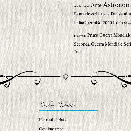
Astronom
Arte
Archeologia
Domodossola
Fantasmi
Etiopia
Fi
ItaliaGuerraBot2020
Luna
Mostr
Prima Guerra Mondiale
Preistoria
Seconda Guerra Mondiale
Seri
Ypres
Erudite Rubriche
Personalità Buffe
Occulturiamoci