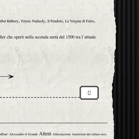
,
,
,
,
ébet Báthory
Ferenc Nadasdy
Il Pendolo
La Vergine di Ferro
ler che operò nella seconda metà del 1500 tra l’attuale
Alieni
uffone'
Alessandro il Grande
Allucinazioni
Aneurismi del sabato sera