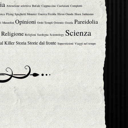
ia
Attenzione selettiva
Bufale
Cappuccina
Ciarlatani
Complotti
sica
Flying Spaghetti Monster
Guerra Fredda
Hiroo Onoda
Hoax
Induismo
Opinioni
Pareidolia
i
Mussolini
Ordo Templi Orientis
Ossola
Scienza
Religione
Religioni
Sardegna
Scientology
al Killer
Storia
Storie dal fronte
Superstizioni
Viaggi nel tempo