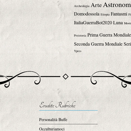
Astronom
Arte
Archeologia
Domodossola
Fantasmi
Etiopia
Fi
ItaliaGuerraBot2020
Luna
Mostr
Prima Guerra Mondiale
Preistoria
Seconda Guerra Mondiale
Seri
Ypres
Erudite Rubriche
Personalità Buffe
Occulturiamoci