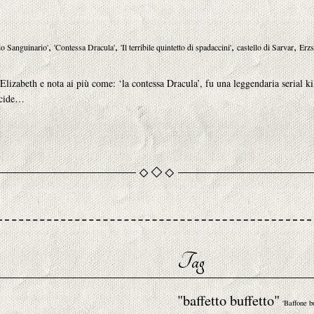
,
,
,
,
do Sanguinario'
'Contessa Dracula'
'Il terribile quintetto di spadaccini'
castello di Sarvar
Erzs
zabeth e nota ai più come: ‘la contessa Dracula’, fu una leggendaria serial kil
uccide…
Tag
"baffetto buffetto"
'Baffone b