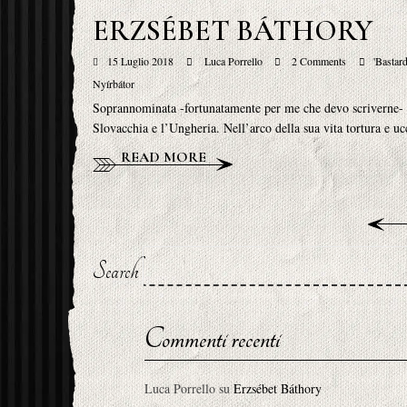
ERZSÉBET BÁTHORY
15 Luglio 2018
Luca Porrello
2 Comments
'Bastar
Nyírbátor
Soprannominata -fortunatamente per me che devo scriverne- Eli
Slovacchia e l’Ungheria. Nell’arco della sua vita tortura e 
READ MORE
Search
Commenti recenti
Luca Porrello
su
Erzsébet Báthory