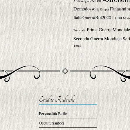
Archeologia
Domodossola
Fantasmi
Etiopia
Fi
ItaliaGuerraBot2020
Luna
Mostr
Prima Guerra Mondiale
Preistoria
Seconda Guerra Mondiale
Seri
Ypres
Erudite Rubriche
Personalità Buffe
Occulturiamoci