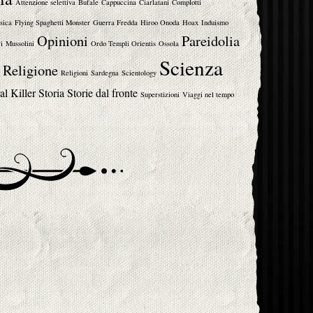
Attenzione selettiva
Bufale
Cappuccina
Ciarlatani
Complotti
sica
Flying Spaghetti Monster
Guerra Fredda
Hiroo Onoda
Hoax
Induismo
Opinioni
Pareidolia
i
Mussolini
Ordo Templi Orientis
Ossola
Scienza
Religione
Religioni
Sardegna
Scientology
al Killer
Storia
Storie dal fronte
Superstizioni
Viaggi nel tempo