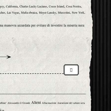
,
,
,
,
,
gsy
California
Charles Lucky Luciano
Cocos Island
Cosa Nostra
,
,
,
,
,
,
cher
Las Vegas
Mafia ebraica
Meyer Lansky
Mussolini
New York
una manovra azzardata per evitare di investire la miseria nera
Alieni
uffone'
Alessandro il Grande
Allucinazioni
Aneurismi del sabato sera
ia