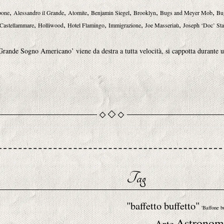
,
,
,
,
,
,
pone
Alessandro il Grande
Atomite
Benjamin Siegel
Brooklyn
Bugs and Meyer Mob
Bu
,
,
,
,
,
 Castellammare
Holliwood
Hotel Flamingo
Immigrazione
Joe Masseriaù
Joseph ‘Doc’ Sta
l ‘Grande Sogno Americano’ viene da destra a tutta velocità, si cappotta durante 
Tag
"baffetto buffetto"
'Baffone b
Astronom
Arte