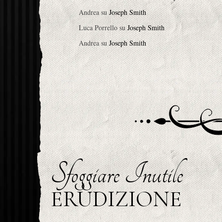
Andrea
su
Joseph Smith
Luca Porrello
su
Joseph Smith
Andrea
su
Joseph Smith
Sfoggiare Inutile
ERUDIZIONE