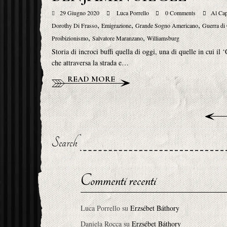
29 Giugno 2020
Luca Porrello
0 Comments
Al Ca
,
,
,
Dorothy Di Frasso
Emigrazione
Grande Sogno Americano
Guerra di
,
,
Proibizionismo
Salvatore Maranzano
Williamsburg
Storia di incroci buffi quella di oggi, una di quelle in cui i
che attraversa la strada e…
READ MORE
Search
Commenti recenti
Luca Porrello
su
Erzsébet Báthory
Daniela Rocca
su
Erzsébet Báthory