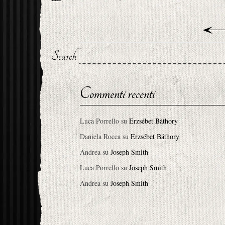
Search
Commenti recenti
Luca Porrello
su
Erzsébet Báthory
Daniela Rocca
su
Erzsébet Báthory
Andrea
su
Joseph Smith
Luca Porrello
su
Joseph Smith
Andrea
su
Joseph Smith