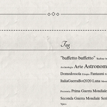
Tag
"baffetto buffetto"
'Baffone b
Astronom
Arte
Archeologia
Domodossola
Fantasmi
Etiopia
Fi
ItaliaGuerraBot2020
Luna
Mostr
Prima Guerra Mondiale
Preistoria
Seconda Guerra Mondiale
Seri
Ypres