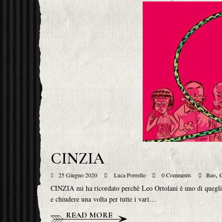
CINZIA
,
25 Giugno 2020
Luca Porrello
0 Comments
Bao
C
CINZIA mi ha ricordato perchè Leo Ortolani è uno di quegli 
e chiudere una volta per tutte i vari…
READ MORE