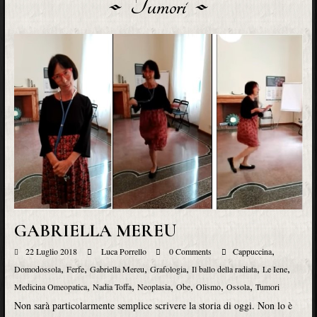
Tumori
GABRIELLA MEREU
,
22 Luglio 2018
Luca Porrello
0 Comments
Cappuccina
,
,
,
,
,
,
Domodossola
Ferfe
Gabriella Mereu
Grafologia
Il ballo della radiata
Le Iene
,
,
,
,
,
,
Medicina Omeopatica
Nadia Toffa
Neoplasia
Obe
Olismo
Ossola
Tumori
Non sarà particolarmente semplice scrivere la storia di oggi. Non lo è