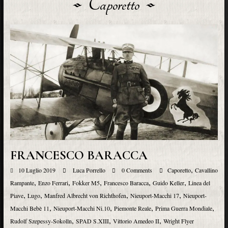
Caporetto
FRANCESCO BARACCA
,
10 Luglio 2019
Luca Porrello
0 Comments
Caporetto
Cavallino
,
,
,
,
,
Rampante
Enzo Ferrari
Fokker M5
Francesco Baracca
Guido Keller
Linea del
,
,
,
,
Piave
Lugo
Manfred Albrecht von Richthofen
Nieuport-Macchi 17
Nieuport-
,
,
,
,
Macchi Bebè 11
Nieuport-Macchi Ni.10
Piemonte Reale
Prima Guerra Mondiale
,
,
,
Rudolf Szepessy-Sokolln
SPAD S.XIII
Vittorio Amedeo II
Wright Flyer