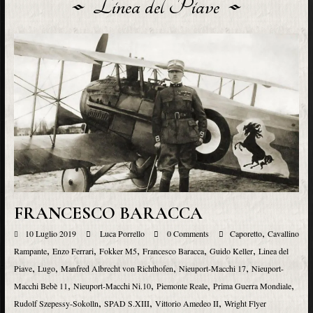
Linea del Piave
FRANCESCO BARACCA
,
10 Luglio 2019
Luca Porrello
0 Comments
Caporetto
Cavallino
,
,
,
,
,
Rampante
Enzo Ferrari
Fokker M5
Francesco Baracca
Guido Keller
Linea del
,
,
,
,
Piave
Lugo
Manfred Albrecht von Richthofen
Nieuport-Macchi 17
Nieuport-
,
,
,
,
Macchi Bebè 11
Nieuport-Macchi Ni.10
Piemonte Reale
Prima Guerra Mondiale
,
,
,
Rudolf Szepessy-Sokolln
SPAD S.XIII
Vittorio Amedeo II
Wright Flyer