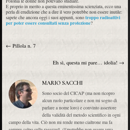
Polonia le donne non potevano studiare.
E proprio in merito a questa eminentissima scienziata, ecco una
perla di erudizione che a dire il vero potrebbe non essere inutile:
troppo radioattivi
sapete che ancora oggi i suoi appunti, sono
per poter essere consultati senza protezione
?
←
Pillola n. 7
Eh sì, questa mi pare… idolia!
→
MARIO SACCHI
Sono socio del CICAP (ma non ricopro
alcun ruolo particolare e non mi sogno di
parlare a nome loro) e convinto assertore
della validità del metodo scientifico in ogni
campo della vita. Ciò non mi rende meno cialtrone ma fa
sempre colpo sulle ragazze*. (*)potrebbe non essere vero.