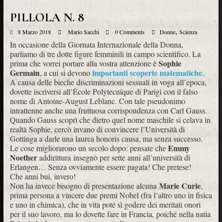
PILLOLA N. 8
,
8 Marzo 2018
Mario Sacchi
0 Comments
Donne
Scienza
In occasione della Giornata Internazionale della Donna,
parliamo di tre dotte figure femminili in campo scientifico. La
Sophie
prima che vorrei portare alla vostra attenzione è
Germain
importanti scoperte matematiche
, a cui si devono
.
A causa delle bieche discriminazioni sessuali in voga all’epoca,
dovette iscriversi all’École Polytecnique di Parigi con il falso
nome di Antoine-August Leblanc. Con tale pseudonimo
intrattenne anche una fruttuosa corrispondenza con Carl Gauss.
Quando Gauss scoprì che dietro quel nome maschile si celava in
realtà Sophie, cercò invano di convincere l’Università di
Gottinga a darle una laurea honoris causa, ma senza successo.
Emmy
Le cose migliorarono un secolo dopo: pensate che
Noether
addirittura insegnò per sette anni all’università di
Erlangen… Senza ovviamente essere pagata! Che pretese!
Che anni bui, invero!
Marie Curie
Non ha invece bisogno di presentazione alcuna
,
prima persona a vincere due premi Nobel (fra l’altro uno in fisica
e uno in chimica), che in vita poté sì godere dei meritati onori
per il suo lavoro, ma lo dovette fare in Francia, poiché nella natia