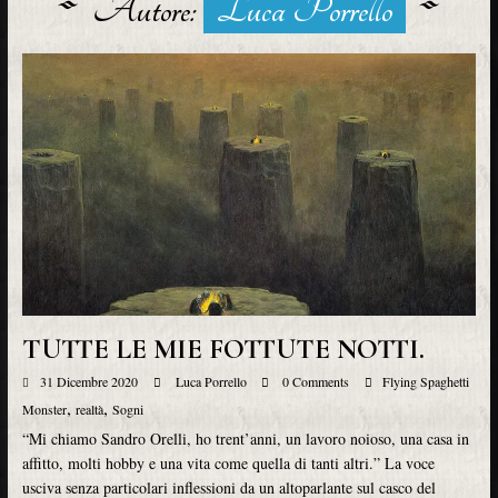
Autore:
Luca Porrello
TUTTE LE MIE FOTTUTE NOTTI.
31 Dicembre 2020
Luca Porrello
0 Comments
Flying Spaghetti
,
,
Monster
realtà
Sogni
“Mi chiamo Sandro Orelli, ho trent’anni, un lavoro noioso, una casa in
affitto, molti hobby e una vita come quella di tanti altri.” La voce
usciva senza particolari inflessioni da un altoparlante sul casco del