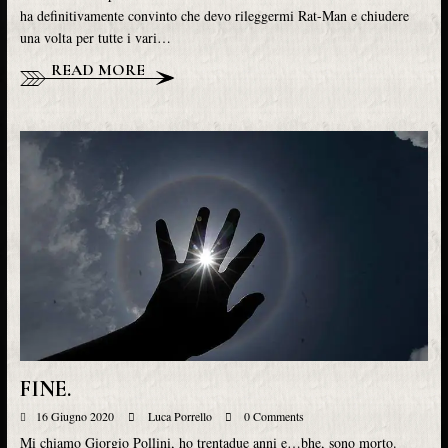
ha definitivamente convinto che devo rileggermi Rat-Man e chiudere
una volta per tutte i vari…
READ MORE
FINE.
16 Giugno 2020
Luca Porrello
0 Comments
Mi chiamo Giorgio Pollini, ho trentadue anni e…bhe, sono morto.