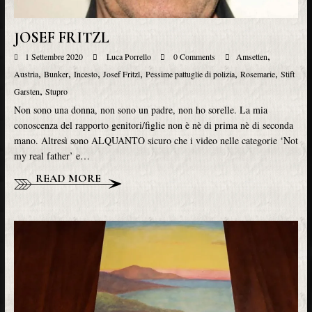
JOSEF FRITZL
,
1 Settembre 2020
Luca Porrello
0 Comments
Amsetten
,
,
,
,
,
,
Austria
Bunker
Incesto
Josef Fritzl
Pessime pattuglie di polizia
Rosemarie
Stift
,
Garsten
Stupro
Non sono una donna, non sono un padre, non ho sorelle. La mia
conoscenza del rapporto genitori/figlie non è nè di prima nè di seconda
mano. Altresì sono ALQUANTO sicuro che i video nelle categorie ‘Not
my real father’ e…
READ MORE