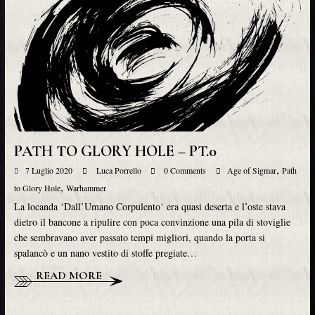
PATH TO GLORY HOLE – PT.0
,
7 Luglio 2020
Luca Porrello
0 Comments
Age of Sigmar
Path
,
to Glory Hole
Warhammer
La locanda ‘Dall’Umano Corpulento‘ era quasi deserta e l’oste stava
dietro il bancone a ripulire con poca convinzione una pila di stoviglie
che sembravano aver passato tempi migliori, quando la porta si
spalancò e un nano vestito di stoffe pregiate…
READ MORE