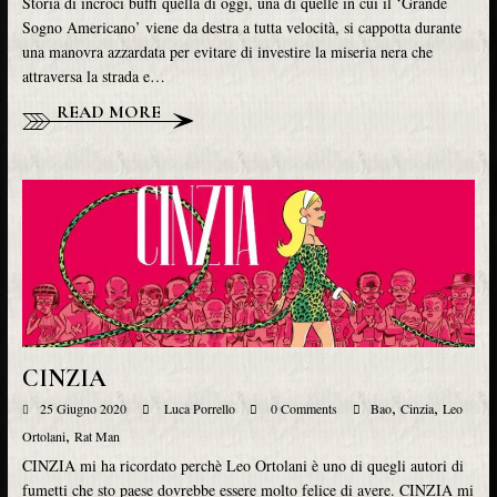
Storia di incroci buffi quella di oggi, una di quelle in cui il ‘Grande
Sogno Americano’ viene da destra a tutta velocità, si cappotta durante
una manovra azzardata per evitare di investire la miseria nera che
attraversa la strada e…
READ MORE
CINZIA
,
,
25 Giugno 2020
Luca Porrello
0 Comments
Bao
Cinzia
Leo
,
Ortolani
Rat Man
CINZIA mi ha ricordato perchè Leo Ortolani è uno di quegli autori di
fumetti che sto paese dovrebbe essere molto felice di avere. CINZIA mi