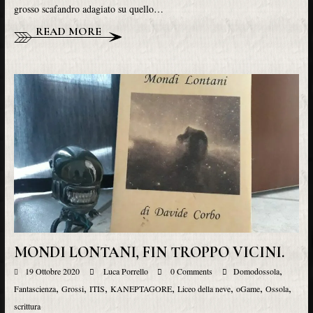
grosso scafandro adagiato su quello…
READ MORE
MONDI LONTANI, FIN TROPPO VICINI.
,
19 Ottobre 2020
Luca Porrello
0 Comments
Domodossola
,
,
,
,
,
,
,
Fantascienza
Grossi
ITIS
KANEPTAGORE
Liceo della neve
oGame
Ossola
scrittura