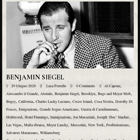
BENJAMIN SIEGEL
,
29 Giugno 2020
Luca Porrello
0 Comments
Al Capone
,
,
,
,
,
Alessandro il Grande
Atomite
Benjamin Siegel
Brooklyn
Bugs and Meyer Mob
,
,
,
,
,
Bugsy
California
Charles Lucky Luciano
Cocos Island
Cosa Nostra
Dorothy Di
,
,
,
,
Frasso
Emigrazione
Grande Sogno Americano
Guerra di Castellammare
,
,
,
,
,
Holliwood
Hotel Flamingo
Immigrazione
Joe Masseriaù
Joseph ‘Doc’ Stacher
,
,
,
,
,
,
Las Vegas
Mafia ebraica
Meyer Lansky
Mussolini
New York
Proibizionismo
,
Salvatore Maranzano
Williamsburg