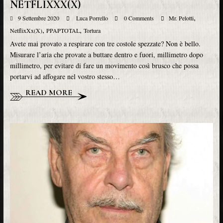
NETFLIXXX(X)
,
9 Settembre 2020
Luca Porrello
0 Comments
Mr. Pelotti
,
,
NetflixXx(X)
PPAPTOTAL
Tortura
Avete mai provato a respirare con tre costole spezzate? Non è bello.
Misurare l’aria che provate a buttare dentro e fuori, millimetro dopo
millimetro, per evitare di fare un movimento così brusco che possa
portarvi ad affogare nel vostro stesso…
READ MORE